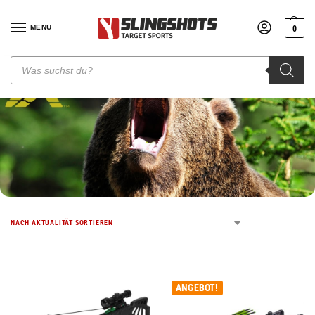
MENU
0
BEARX ARMBRÜSTE
ANGEBOT!