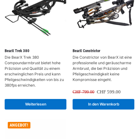
BearX Trek 380
BearX Constrictor
Die BearX Trek 380
Die Constrictor von BearX ist eine
Compoundarmbrust bietet hohe
professionelle und geräuscharme
Präzision und Qualität zu einem
Armbrust, die bei Präzision und
erschwinglichen Preis und kann
Pfeilgeschwindigkeit keine
Pfeilgeschwindigkeiten von bis zu
Kompromisse eingeht.
380fps erreichen.
CHF
599.00
CHF
799.00
Weiterlesen
In den Warenkorb
ANGEBOT!