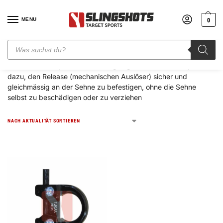
MENU
0
Ein D-Loop ist ein kleines, aber sehr wichtiges Zubehörteil beim
Compoundbogen, das direkt an der Bogensehne befestigt wird
– und zwar dort, wo der Pfeil eingelegt wird. Das D-Loop dient
dazu, den Release (mechanischen Auslöser) sicher und
gleichmässig an der Sehne zu befestigen, ohne die Sehne
selbst zu beschädigen oder zu verziehen